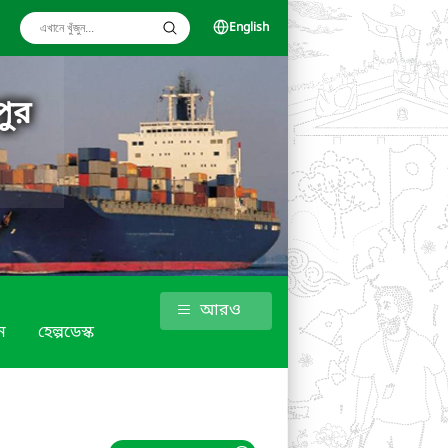
English
পুর
আরও
ন
হেল্পডেস্ক