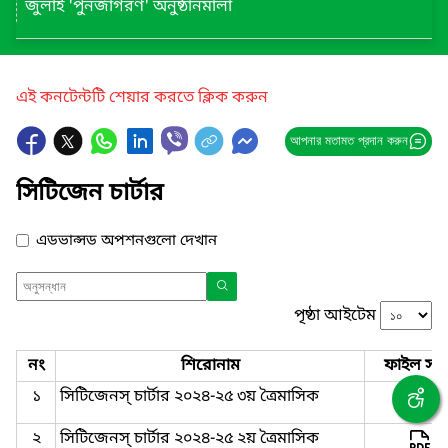
জুলাই 'পুনর্জাগরণ' অনুষ্ঠানমালা
এই কনটেন্টটি শেয়ার করতে ক্লিক করুন
আপনার মতামত প্রদান করুন
সিটিজেন চার্টার
এডভান্সড অপশনগুলো দেখান
পৃষ্ঠা আইটেম
নং
শিরোনাম
ফাইল সমূ
১
সিটিজেনস্ চার্টার ২০২৪-২৫ ৩য় ত্রৈমাসিক
২
সিটিজেনস্ চার্টার ২০২৪-২৫ ২য় ত্রৈমাসিক