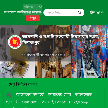
বাংলাদেশ জাতীয় তথ্য বাতায়ন
English
দেখুন
আমদানি ও রপ্তানি সহকারী নিয়ন্ত্রকের দপ্তর,
দিনাজপুর
গণপ্রজাতন্ত্রী বাংলাদেশ সরকার
মেনু নির্বাচন করুন
আমোদের সম্পর্কে
আমাদের সেবা
ডাউনলোড
গ্যালারি
যোগাযোগ
অনলাইন আবেদন
হেল্পডেস্ক