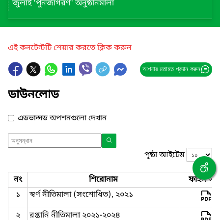
জুলাই 'পুনর্জাগরণ' অনুষ্ঠানমালা
এই কনটেন্টটি শেয়ার করতে ক্লিক করুন
আপনার মতামত প্রদান করুন
ডাউনলোড
এডভান্সড অপশনগুলো দেখান
পৃষ্ঠা আইটেম
নং
শিরোনাম
ফাইল সমূ
১
স্বর্ণ নীতিমালা (সংশোধিত), ২০২১
২
রপ্তানি নীতিমালা ২০২১-২০২৪