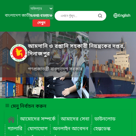
বাংলাদেশ জাতীয় তথ্য বাতায়ন
English
দেখুন
আমদানি ও রপ্তানি সহকারী নিয়ন্ত্রকের দপ্তর,
দিনাজপুর
গণপ্রজাতন্ত্রী বাংলাদেশ সরকার
মেনু নির্বাচন করুন
আমোদের সম্পর্কে
আমাদের সেবা
ডাউনলোড
গ্যালারি
যোগাযোগ
অনলাইন আবেদন
হেল্পডেস্ক